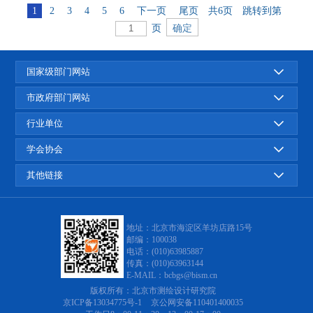
1
2
3
4
5
6
下一页
尾页
共6页
跳转到第
页
国家级部门网站
市政府部门网站
行业单位
学会协会
其他链接
地址：北京市海淀区羊坊店路15号
邮编：100038
电话：(010)63985887
传真：(010)63963144
E-MAIL：bcbgs@bism.cn
版权所有：
北京市测绘设计研究院
京ICP备13034775号-1
京公网安备110401400035